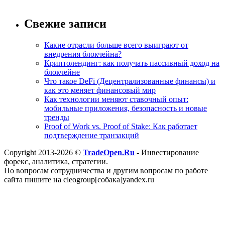
Свежие записи
Какие отрасли больше всего выиграют от
внедрения блокчейна?
Криптолендинг: как получать пассивный доход на
блокчейне
Что такое DeFi (Децентрализованные финансы) и
как это меняет финансовый мир
Как технологии меняют ставочный опыт:
мобильные приложения, безопасность и новые
тренды
Proof of Work vs. Proof of Stake: Как работает
подтверждение транзакций
Copyright 2013-
2026 ©
TradeOpen.Ru
- Инвестирование
форекс, аналитика, стратегии.
По вопросам сотрудничества и другим вопросам по работе
сайта пишите на cleogroup[собака]yandex.ru